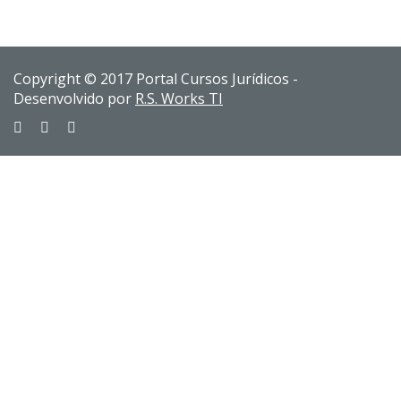
Copyright © 2017 Portal Cursos Jurídicos -
Desenvolvido por
R.S. Works TI
Sign In
The password must have a minimum of 8 characters of numbers