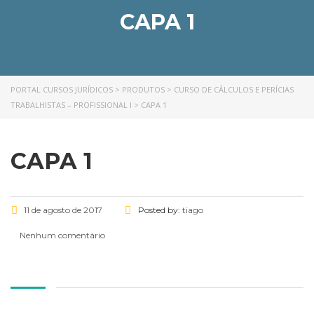
CAPA 1
PORTAL CURSOS JURÍDICOS
>
PRODUTOS
>
CURSO DE CÁLCULOS E PERÍCIAS
TRABALHISTAS – PROFISSIONAL I
>
CAPA 1
CAPA 1
11 de agosto de 2017
Posted by:
tiago
Nenhum comentário