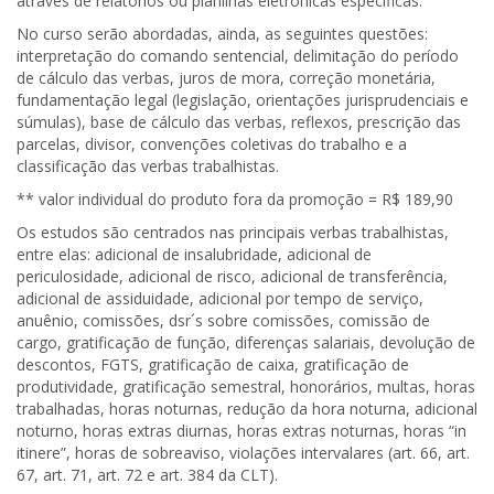
através de relatórios ou planilhas eletrônicas específicas.
No curso serão abordadas, ainda, as seguintes questões:
interpretação do comando sentencial, delimitação do período
de cálculo das verbas, juros de mora, correção monetária,
fundamentação legal (legislação, orientações jurisprudenciais e
súmulas), base de cálculo das verbas, reflexos, prescrição das
parcelas, divisor, convenções coletivas do trabalho e a
classificação das verbas trabalhistas.
** valor individual do produto fora da promoção = R$ 189,90
Os estudos são centrados nas principais verbas trabalhistas,
entre elas: adicional de insalubridade, adicional de
periculosidade, adicional de risco, adicional de transferência,
adicional de assiduidade, adicional por tempo de serviço,
anuênio, comissões, dsr´s sobre comissões, comissão de
cargo, gratificação de função, diferenças salariais, devolução de
descontos, FGTS, gratificação de caixa, gratificação de
produtividade, gratificação semestral, honorários, multas, horas
trabalhadas, horas noturnas, redução da hora noturna, adicional
noturno, horas extras diurnas, horas extras noturnas, horas “in
itinere”, horas de sobreaviso, violações intervalares (art. 66, art.
67, art. 71, art. 72 e art. 384 da CLT).