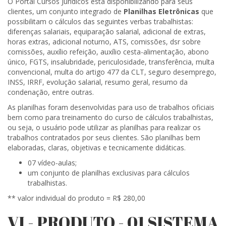
O Portal Cursos Jurídicos está disponibilizando para seus
clientes, um conjunto integrado de
Planilhas Eletrônicas
que
possibilitam o cálculos das seguintes verbas trabalhistas:
diferenças salariais, equiparação salarial, adicional de extras,
horas extras, adicional noturno, ATS, comissões, dsr sobre
comissões, auxílio refeição, auxílio cesta-alimentação, abono
único, FGTS, insalubridade, periculosidade, transferência, multa
convencional, multa do artigo 477 da CLT, seguro desemprego,
INSS, IRRF, evolução salarial, resumo geral, resumo da
condenação, entre outras.
As planilhas foram desenvolvidas para uso de trabalhos oficiais
bem como para treinamento do curso de cálculos trabalhistas,
ou seja, o usuário pode utilizar as planilhas para realizar os
trabalhos contratados por seus clientes. São planilhas bem
elaboradas, claras, objetivas e tecnicamente didáticas.
07 vídeo-aulas;
um conjunto de planilhas exclusivas para cálculos
trabalhistas.
** valor individual do produto = R$ 280,00
VI - PRODUTO - 01 SISTEMA