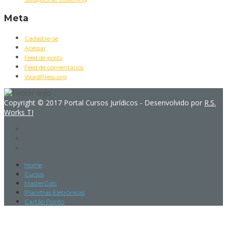
Meta
Cadastre-se
Acessar
Feed de posts
Feed de comentários
WordPress.org
Copyright © 2017 Portal Cursos Jurídicos - Desenvolvido por
R.S.
Works TI
Home
Cursos
MasterCalc
Planilhas Eletrônicas
Cartão Ponto
Sign In