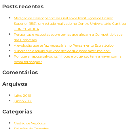
Pesquisar
Posts recentes
por:
Medição de Desempenho na Gestão de Instituições de Ensino
Superior (IES): um estudo realizado no Centro Universitário Curitiba
– UNICURITIBA
Perguntas e respostas sobre temas que afetam a Competitividade
das Empresas
A evolução que se faz necessária no Pensamento Estratégico
“Liberdade é aquilo que você decide que pode fazer melhor”
Por que a raposa salvou os filhotes e o que isso tem a haver com a
nossa formação?
Comentários
Arquivos
julho 2016
junho 2016
Categorias
Gestão de Negócios
Soluções de Coaching