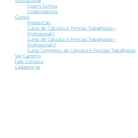
Institucional
Quem Somos
Colaboradores
Cursos
MasterCalc
Curso de Cálculos e Perícias Trabalhistas –
Profissional I
Curso de Cálculos e Perícias Trabalhistas –
Profissional II
Curso Completo de Cálculos e Perícias Trabalhistas
Ver Carrinho
Fale Conosco
Cadastre-se
Tem alguma pergunta?
Enviar Inquérito
Mensagem enviada.
Fechar