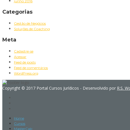
junho 2016
Categorias
Gestão de Negócios
Soluções de Coaching
Meta
Cadastre-se
Acessar
Feed de posts
Feed de comentários
WordPress.org
Copyright © 2017 Portal Cursos Jurídicos - Desenvolvido por
R.S. W
Home
Cursos
MasterCalc