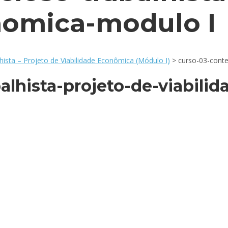
nomica-modulo I
ista – Projeto de Viabilidade Econômica (Módulo I)
>
curso-03-conte
alhista-projeto-de-viabil