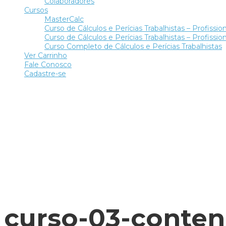
Colaboradores
Cursos
MasterCalc
Curso de Cálculos e Perícias Trabalhistas – Profission
Curso de Cálculos e Perícias Trabalhistas – Profission
Curso Completo de Cálculos e Perícias Trabalhistas
Ver Carrinho
Fale Conosco
Cadastre-se
Tem alguma pergunta?
Enviar Inquérito
Mensagem enviada.
Fechar
curso-03-contenc