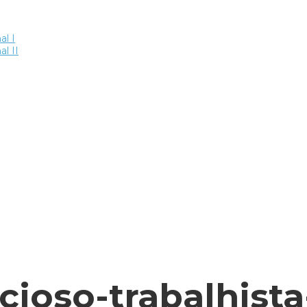
al I
al II
ioso-trabalhista