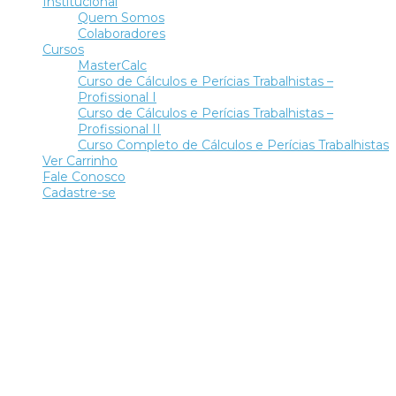
Institucional
Quem Somos
Colaboradores
Cursos
MasterCalc
Curso de Cálculos e Perícias Trabalhistas –
Profissional I
Curso de Cálculos e Perícias Trabalhistas –
Profissional II
Curso Completo de Cálculos e Perícias Trabalhistas
Ver Carrinho
Fale Conosco
Cadastre-se
Tem alguma pergunta?
Enviar Inquérito
Mensagem enviada.
Fechar