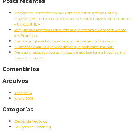
Pesquisar
Posts recentes
por:
Medição de Desempenho na Gestão de Instituições de Ensino
Superior (IES): um estudo realizado no Centro Universitário Curitiba
– UNICURITIBA
Perguntas e respostas sobre temas que afetam a Competitividade
das Empresas
A evolução que se faz necessária no Pensamento Estratégico
“Liberdade é aquilo que você decide que pode fazer melhor”
Por que a raposa salvou os filhotes e o que isso tem a haver com a
nossa formação?
Comentários
Arquivos
julho 2016
junho 2016
Categorias
Gestão de Negócios
Soluções de Coaching