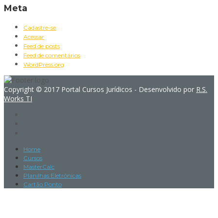
Meta
Cadastre-se
Acessar
Feed de posts
Feed de comentários
WordPress.org
Copyright © 2017 Portal Cursos Jurídicos - Desenvolvido por
R.S.
Works TI
Home
Cursos
MasterCalc
Planilhas Eletrônicas
Cartão Ponto
Sign In