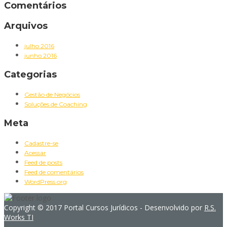
Comentários
Arquivos
julho 2016
junho 2016
Categorias
Gestão de Negócios
Soluções de Coaching
Meta
Cadastre-se
Acessar
Feed de posts
Feed de comentários
WordPress.org
Copyright © 2017 Portal Cursos Jurídicos - Desenvolvido por
R.S.
Works TI