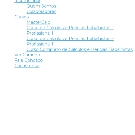
Institucional
Quem Somos
Colaboradores
Cursos
MasterCalc
Curso de Cálculos e Perícias Trabalhistas –
Profissional I
Curso de Cálculos e Perícias Trabalhistas –
Profissional II
Curso Completo de Cálculos e Perícias Trabalhistas
Ver Carrinho
Fale Conosco
Cadastre-se
Tem alguma pergunta?
Enviar Inquérito
Mensagem enviada.
Fechar