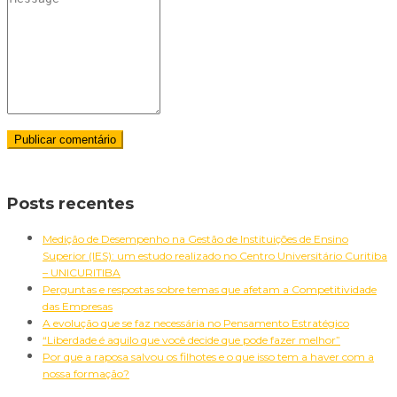
Pesquisar
Posts recentes
por:
Medição de Desempenho na Gestão de Instituições de Ensino
Superior (IES): um estudo realizado no Centro Universitário Curitiba
– UNICURITIBA
Perguntas e respostas sobre temas que afetam a Competitividade
das Empresas
A evolução que se faz necessária no Pensamento Estratégico
“Liberdade é aquilo que você decide que pode fazer melhor”
Por que a raposa salvou os filhotes e o que isso tem a haver com a
nossa formação?