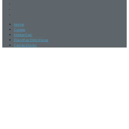
Home
Cursos
MasterCalc
Planilhas Eletrônicas
Cartão Ponto
Sign In
The password must have a minimum
of 8 characters of numbers and letters, contain at least 1 capital
letter
I want to sign up as instructor