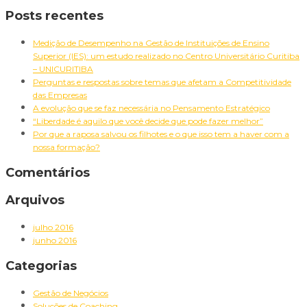
Pesquisar
Posts recentes
por:
Medição de Desempenho na Gestão de Instituições de Ensino
Superior (IES): um estudo realizado no Centro Universitário Curitiba
– UNICURITIBA
Perguntas e respostas sobre temas que afetam a Competitividade
das Empresas
A evolução que se faz necessária no Pensamento Estratégico
“Liberdade é aquilo que você decide que pode fazer melhor”
Por que a raposa salvou os filhotes e o que isso tem a haver com a
nossa formação?
Comentários
Arquivos
julho 2016
junho 2016
Categorias
Gestão de Negócios
Soluções de Coaching