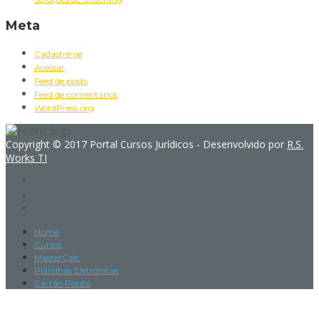
Meta
Cadastre-se
Acessar
Feed de posts
Feed de comentários
WordPress.org
Copyright © 2017 Portal Cursos Jurídicos - Desenvolvido por
R.S.
Works TI
Home
Cursos
MasterCalc
Planilhas Eletrônicas
Cartão Ponto
Sign In