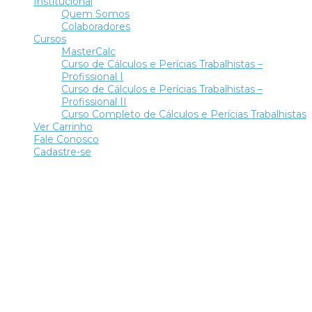
Institucional
Quem Somos
Colaboradores
Cursos
MasterCalc
Curso de Cálculos e Perícias Trabalhistas –
Profissional I
Curso de Cálculos e Perícias Trabalhistas –
Profissional II
Curso Completo de Cálculos e Perícias Trabalhistas
Ver Carrinho
Fale Conosco
Cadastre-se
Tem alguma pergunta?
Enviar Inquérito
Mensagem enviada.
Fechar