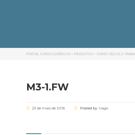
PORTAL CURSOS JURÍDICOS
>
PRODUTOS
>
CURSO CÁLCULO TRABALH
M3-1.FW
23 de maio de 2016
Posted by:
tiago