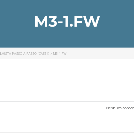
M3-1.FW
ISTA PASSO A PASSO (CASE I)
>
M3-1.FW
Nenhum coment