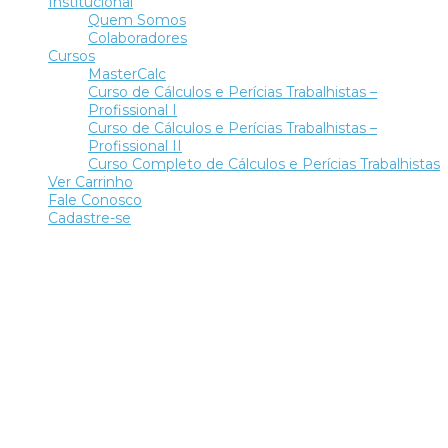
Institucional
Quem Somos
Colaboradores
Cursos
MasterCalc
Curso de Cálculos e Perícias Trabalhistas –
Profissional I
Curso de Cálculos e Perícias Trabalhistas –
Profissional II
Curso Completo de Cálculos e Perícias Trabalhistas
Ver Carrinho
Fale Conosco
Cadastre-se
Tem alguma pergunta?
Enviar Inquérito
Mensagem enviada.
Fechar