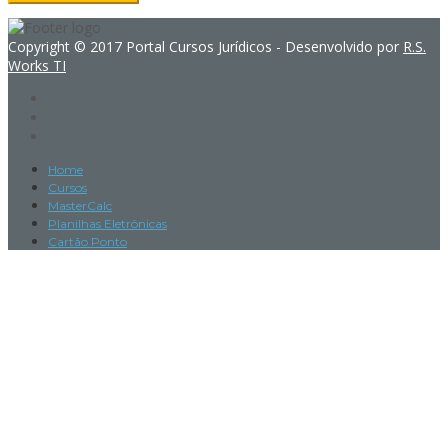
Copyright © 2017 Portal Cursos Jurídicos - Desenvolvido por
R.S.
Works TI
Home
Cursos
MasterCalc
Planilhas Eletrônicas
Cartão Ponto
Sign In
The password must have a minimum
of 8 characters of numbers and letters, contain at least 1 capital
letter