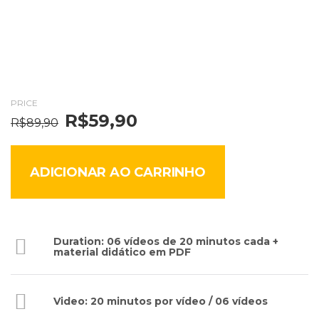
PRICE
R$
59,90
O
O
R$
89,90
preço
preço
original
atual
era:
é:
ADICIONAR AO CARRINHO
R$89,90.
R$59,90.
Duration: 06 vídeos de 20 minutos cada +
material didático em PDF
Video: 20 minutos por vídeo / 06 vídeos