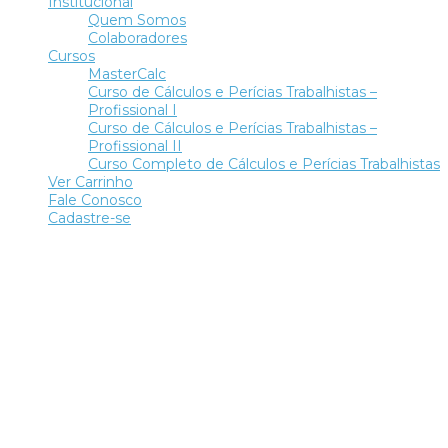
Institucional
Quem Somos
Colaboradores
Cursos
MasterCalc
Curso de Cálculos e Perícias Trabalhistas –
Profissional I
Curso de Cálculos e Perícias Trabalhistas –
Profissional II
Curso Completo de Cálculos e Perícias Trabalhistas
Ver Carrinho
Fale Conosco
Cadastre-se
Tem alguma pergunta?
Enviar Inquérito
Mensagem enviada.
Fechar