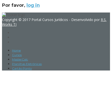
Por favor,
log in
Copyright © 2017 Portal Cursos Jurídicos - Desenvolvido por
R.S.
Works TI
Home
Cursos
MasterCalc
Planilhas Eletrônicas
Cartão Ponto
Sign In
The password must have a minimum
of 8 characters of numbers and letters, contain at least 1 capital